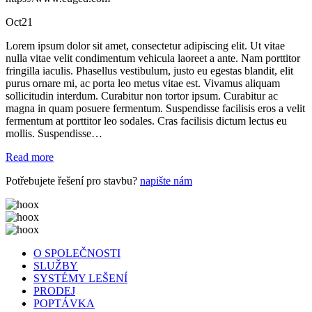
Oct
21
Lorem ipsum dolor sit amet, consectetur adipiscing elit. Ut vitae
nulla vitae velit condimentum vehicula laoreet a ante. Nam porttitor
fringilla iaculis. Phasellus vestibulum, justo eu egestas blandit, elit
purus ornare mi, ac porta leo metus vitae est. Vivamus aliquam
sollicitudin interdum. Curabitur non tortor ipsum. Curabitur ac
magna in quam posuere fermentum. Suspendisse facilisis eros a velit
fermentum at porttitor leo sodales. Cras facilisis dictum lectus eu
mollis. Suspendisse…
Read more
Potřebujete řešení pro stavbu?
napište nám
O SPOLEČNOSTI
SLUŽBY
SYSTÉMY LEŠENÍ
PRODEJ
POPTÁVKA