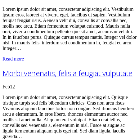
Lorem ipsum dolor sit amet, consectetur adipiscing elit. Vestibulum
ipsum eros, laoreet at viverra eget, faucibus ut sapien. Vestibulum
feugiat feugiat risus. Aenean velit dui, convallis at convallis nec,
mollis nec arcu. Etiam fermentum volutpat euismod. Mauris nulla
orci, viverra condimentum pellentesque sit amet, accumsan vel dui.
In in faucibus purus. Quisque cursus tempus mattis. Integer vel dolor
nisi. In mauris felis, interdum sed condimentum in, feugiat eu arcu.
Integer…
Read more
Morbi venenatis, felis a feugiat vulputate
Feb
12
Lorem ipsum dolor sit amet, consectetur adipiscing elit. Quisque
tristique turpis sed felis bibendum ultricies. Cras non arcu risus.
Vivamus aliquam faucibus tortor non congue. Sed rhoncus hendrerit
arcu a elementum. In eros libero, rhoncus elementum auctor nec,
mollis sit amet nulla. Aliquam erat volutpat. Etiam erat tellus,
convallis sed venenatis a, elementum in nisl. Fusce at augue ac
ligula fermentum aliquam quis eget mi. Sed diam ligula, iaculis
gravida…