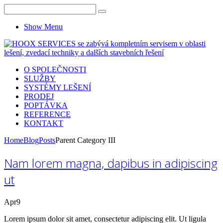
Show Menu
O SPOLEČNOSTI
SLUŽBY
SYSTÉMY LEŠENÍ
PRODEJ
POPTÁVKA
REFERENCE
KONTAKT
Home
Blog
Posts
Parent Category III
Nam lorem magna, dapibus in adipiscing
ut
Apr
9
Lorem ipsum dolor sit amet, consectetur adipiscing elit. Ut ligula