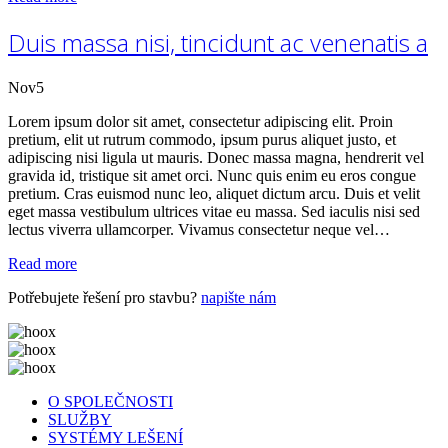
Duis massa nisi, tincidunt ac venenatis a
Nov
5
Lorem ipsum dolor sit amet, consectetur adipiscing elit. Proin
pretium, elit ut rutrum commodo, ipsum purus aliquet justo, et
adipiscing nisi ligula ut mauris. Donec massa magna, hendrerit vel
gravida id, tristique sit amet orci. Nunc quis enim eu eros congue
pretium. Cras euismod nunc leo, aliquet dictum arcu. Duis et velit
eget massa vestibulum ultrices vitae eu massa. Sed iaculis nisi sed
lectus viverra ullamcorper. Vivamus consectetur neque vel…
Read more
Potřebujete řešení pro stavbu?
napište nám
O SPOLEČNOSTI
SLUŽBY
SYSTÉMY LEŠENÍ