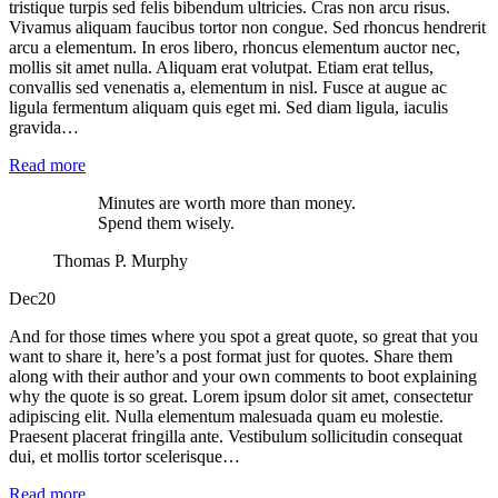
tristique turpis sed felis bibendum ultricies. Cras non arcu risus.
Vivamus aliquam faucibus tortor non congue. Sed rhoncus hendrerit
arcu a elementum. In eros libero, rhoncus elementum auctor nec,
mollis sit amet nulla. Aliquam erat volutpat. Etiam erat tellus,
convallis sed venenatis a, elementum in nisl. Fusce at augue ac
ligula fermentum aliquam quis eget mi. Sed diam ligula, iaculis
gravida…
Read more
Minutes are worth more than money.
Spend them wisely.
Thomas P. Murphy
Dec
20
And for those times where you spot a great quote, so great that you
want to share it, here’s a post format just for quotes. Share them
along with their author and your own comments to boot explaining
why the quote is so great. Lorem ipsum dolor sit amet, consectetur
adipiscing elit. Nulla elementum malesuada quam eu molestie.
Praesent placerat fringilla ante. Vestibulum sollicitudin consequat
dui, et mollis tortor scelerisque…
Read more