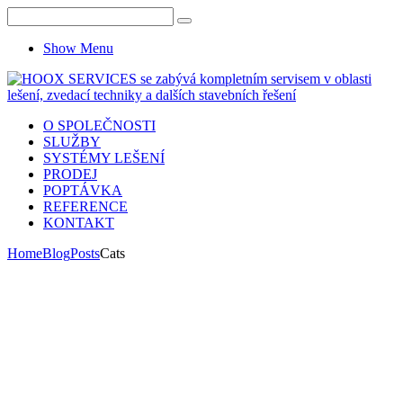
Show Menu
O SPOLEČNOSTI
SLUŽBY
SYSTÉMY LEŠENÍ
PRODEJ
POPTÁVKA
REFERENCE
KONTAKT
Home
Blog
Posts
Cats